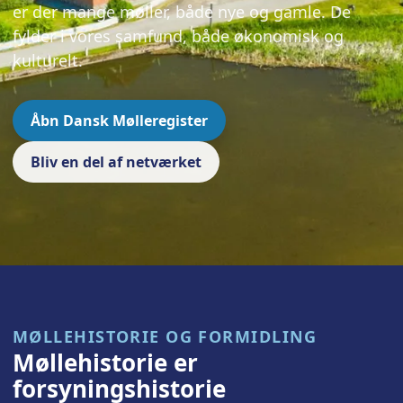
er der mange møller, både nye og gamle. De
fylder i vores samfund, både økonomisk og
kulturelt.
Åbn Dansk Mølleregister
Bliv en del af netværket
MØLLEHISTORIE OG FORMIDLING
Møllehistorie er
forsyningshistorie