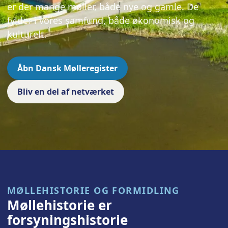
er der mange møller, både nye og gamle. De
fylder i vores samfund, både økonomisk og
kulturelt.
Åbn Dansk Mølleregister
Bliv en del af netværket
MØLLEHISTORIE OG FORMIDLING
Møllehistorie er
forsyningshistorie