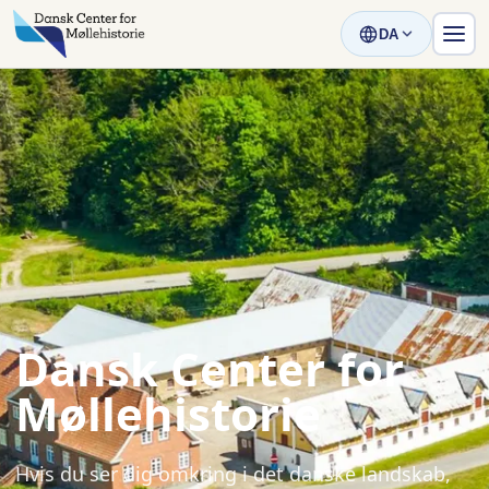
DA
Dansk Center for
Møllehistorie
Hvis du ser dig omkring i det danske landskab,