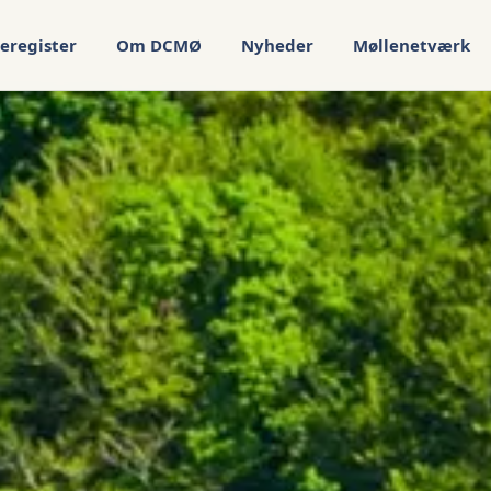
eregister
Om DCMØ
Nyheder
Møllenetværk