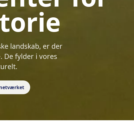
torie
ske landskab, er der
 De fylder i vores
urelt.
f netværket