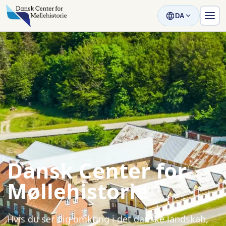
DA
Dansk Center for
Møllehistorie
Hvis du ser dig omkring i det danske landskab,