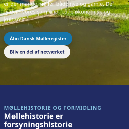
er der mange møller, både nye og gamle. De
fylder i vores samfund, både økonomisk og
kulturelt.
Åbn Dansk Mølleregister
Bliv en del af netværket
MØLLEHISTORIE OG FORMIDLING
Møllehistorie er
forsyningshistorie