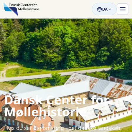
DA
Dansk Center for
Møllehistorie
Hvis du ser dig omkring i det danske landskab,