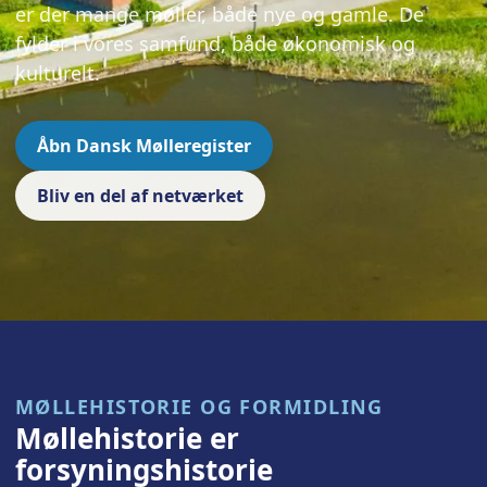
er der mange møller, både nye og gamle. De
fylder i vores samfund, både økonomisk og
kulturelt.
Åbn Dansk Mølleregister
Bliv en del af netværket
MØLLEHISTORIE OG FORMIDLING
Møllehistorie er
forsyningshistorie