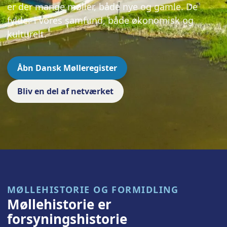
er der mange møller, både nye og gamle. De
fylder i vores samfund, både økonomisk og
kulturelt.
Åbn Dansk Mølleregister
Bliv en del af netværket
MØLLEHISTORIE OG FORMIDLING
Møllehistorie er
forsyningshistorie