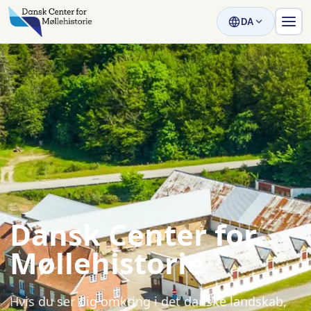
DA
Dansk Center for
Møllehistorie
Hvis du ser dig omkring i det danske landskab,