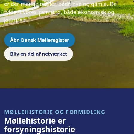
er der mange møller, både nye og gamle. De
fylder i vores samfund, både økonomisk og
kulturelt.
Åbn Dansk Mølleregister
Bliv en del af netværket
MØLLEHISTORIE OG FORMIDLING
Møllehistorie er
forsyningshistorie