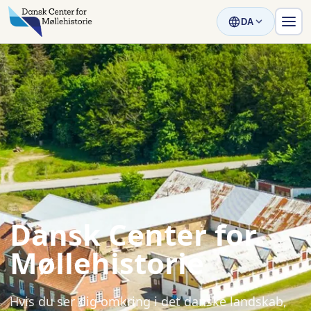
DA
Dansk Center for
Møllehistorie
Hvis du ser dig omkring i det danske landskab,