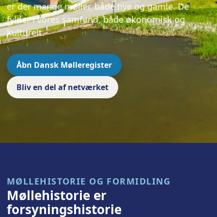
er der mange møller, både nye og gamle. De
fylder i vores samfund, både økonomisk og
kulturelt.
Åbn Dansk Mølleregister
Bliv en del af netværket
MØLLEHISTORIE OG FORMIDLING
Møllehistorie er
forsyningshistorie