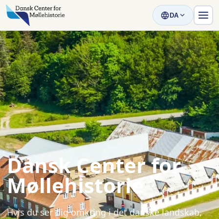
DA
Dansk Center for
Møllehistorie
Hvis du ser dig omkring i det danske landskab,