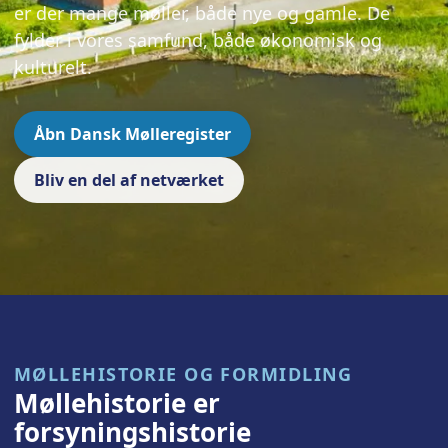
er der mange møller, både nye og gamle. De
fylder i vores samfund, både økonomisk og
kulturelt.
Åbn Dansk Mølleregister
Bliv en del af netværket
MØLLEHISTORIE OG FORMIDLING
Møllehistorie er
forsyningshistorie