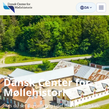
DA
Dansk Center for
Møllehistorie
Hvis du ser dig omkring i det danske landskab,