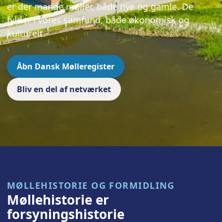
er der mange møller, både nye og gamle. De
fylder i vores samfund, både økonomisk og
kulturelt.
Åbn Dansk Mølleregister
Bliv en del af netværket
MØLLEHISTORIE OG FORMIDLING
Møllehistorie er
forsyningshistorie