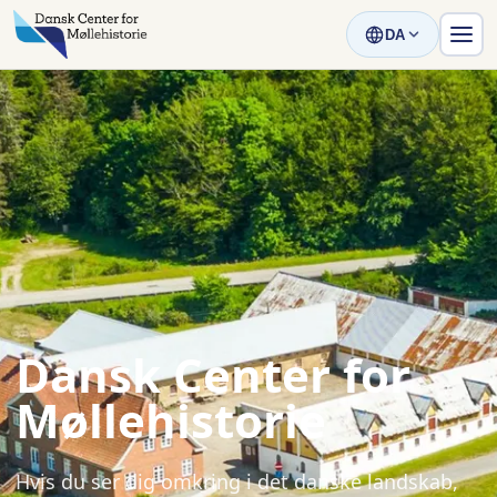
DA
Dansk Center for
Møllehistorie
Hvis du ser dig omkring i det danske landskab,