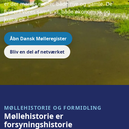
er der mange møller, både nye og gamle. De
fylder i vores samfund, både økonomisk og
kulturelt.
Åbn Dansk Mølleregister
Bliv en del af netværket
MØLLEHISTORIE OG FORMIDLING
Møllehistorie er
forsyningshistorie