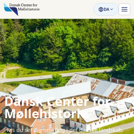
DA
Dansk Center for
Møllehistorie
Hvis du ser dig omkring i det danske landskab,