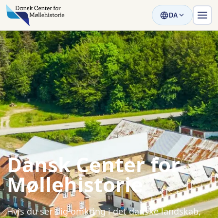
DA
Dansk Center for
Møllehistorie
Hvis du ser dig omkring i det danske landskab,