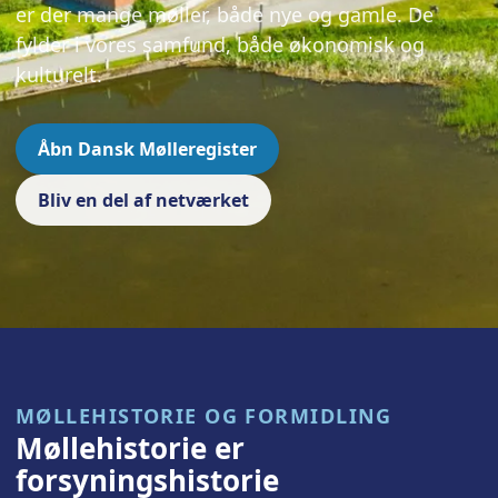
er der mange møller, både nye og gamle. De
fylder i vores samfund, både økonomisk og
kulturelt.
Åbn Dansk Mølleregister
Bliv en del af netværket
MØLLEHISTORIE OG FORMIDLING
Møllehistorie er
forsyningshistorie