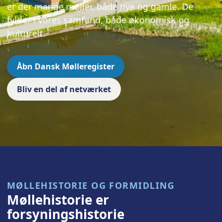
er der mange møller, både nye og gamle. De
fylder i vores samfund, både økonomisk og
kulturelt.
Åbn Dansk Mølleregister
Bliv en del af netværket
MØLLEHISTORIE OG FORMIDLING
Møllehistorie er
forsyningshistorie