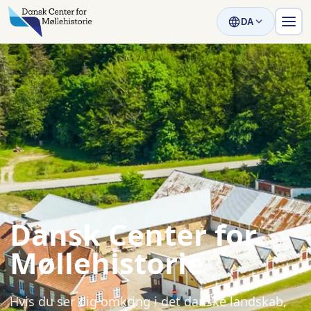
DA
Dansk Center for
Møllehistorie
Hvis du ser dig omkring i det danske landskab,