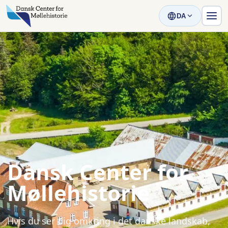
DA
Dansk Center for
Møllehistorie
Hvis du ser dig omkring i det danske landskab,