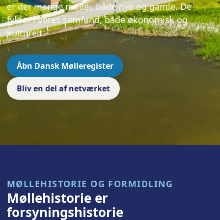
er der mange møller, både nye og gamle. De
fylder i vores samfund, både økonomisk og
kulturelt.
Åbn Dansk Mølleregister
Bliv en del af netværket
MØLLEHISTORIE OG FORMIDLING
Møllehistorie er
forsyningshistorie