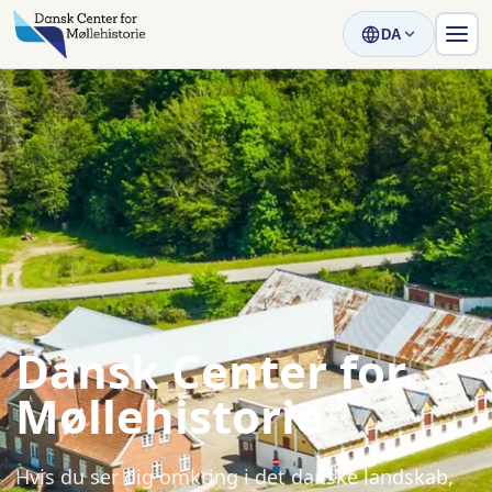
DA
Dansk Center for
Møllehistorie
Hvis du ser dig omkring i det danske landskab,