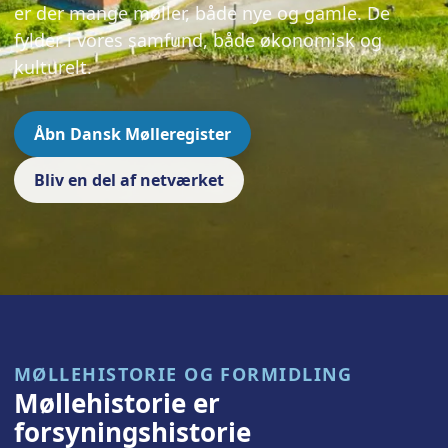
er der mange møller, både nye og gamle. De
fylder i vores samfund, både økonomisk og
kulturelt.
Åbn Dansk Mølleregister
Bliv en del af netværket
MØLLEHISTORIE OG FORMIDLING
Møllehistorie er
forsyningshistorie