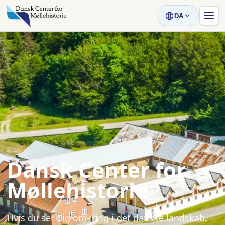
DA
Dansk Center for
Møllehistorie
Hvis du ser dig omkring i det danske landskab,