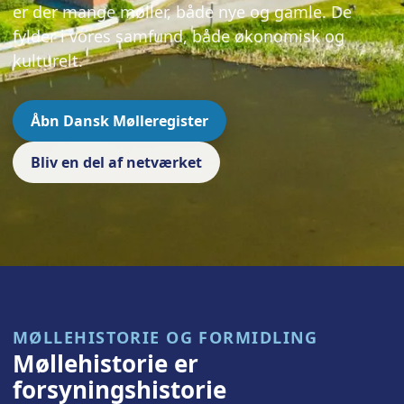
er der mange møller, både nye og gamle. De
fylder i vores samfund, både økonomisk og
kulturelt.
Åbn Dansk Mølleregister
Bliv en del af netværket
MØLLEHISTORIE OG FORMIDLING
Møllehistorie er
forsyningshistorie