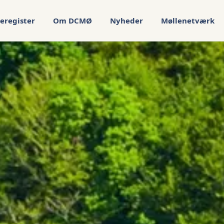
eregister
Om DCMØ
Nyheder
Møllenetværk