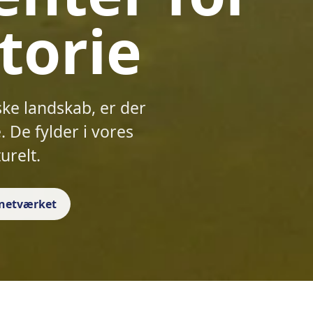
torie
ske landskab, er der
 De fylder i vores
urelt.
f netværket