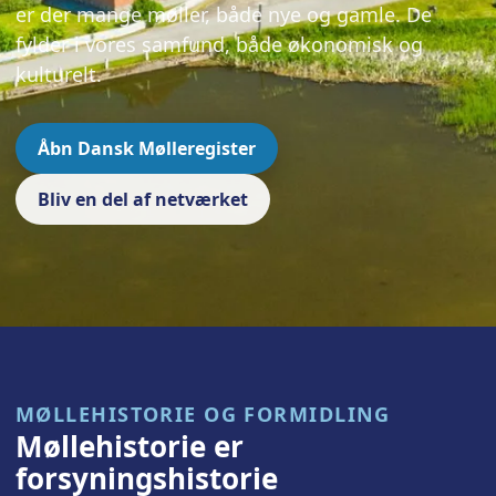
er der mange møller, både nye og gamle. De
fylder i vores samfund, både økonomisk og
kulturelt.
Åbn Dansk Mølleregister
Bliv en del af netværket
MØLLEHISTORIE OG FORMIDLING
Møllehistorie er
forsyningshistorie