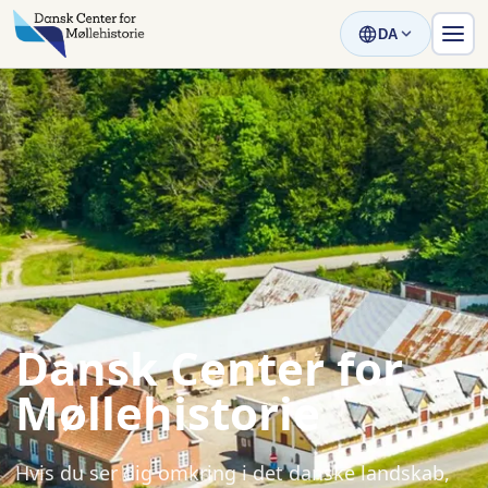
DA
Dansk Center for
Møllehistorie
Hvis du ser dig omkring i det danske landskab,