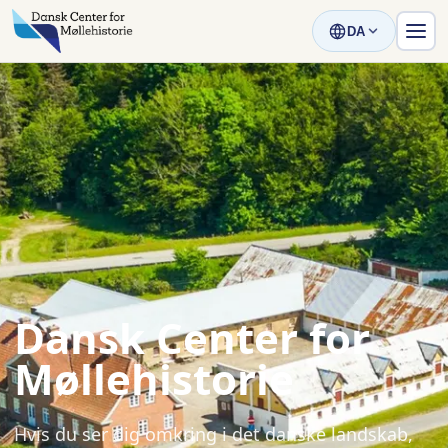
DA
Dansk Center for
Møllehistorie
Hvis du ser dig omkring i det danske landskab,