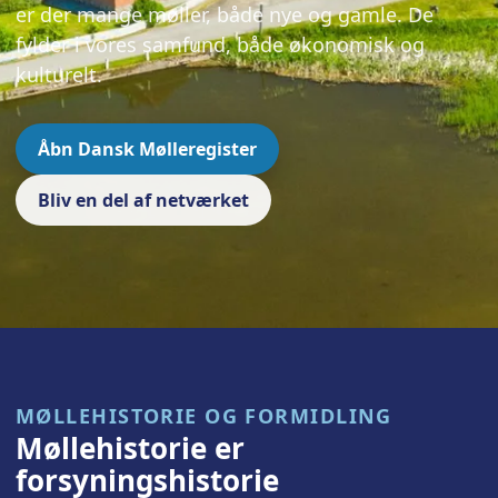
er der mange møller, både nye og gamle. De
fylder i vores samfund, både økonomisk og
kulturelt.
Åbn Dansk Mølleregister
Bliv en del af netværket
MØLLEHISTORIE OG FORMIDLING
Møllehistorie er
forsyningshistorie