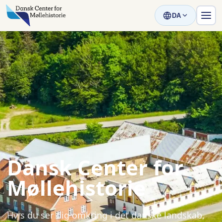
DA
Dansk Center for
Møllehistorie
Hvis du ser dig omkring i det danske landskab,