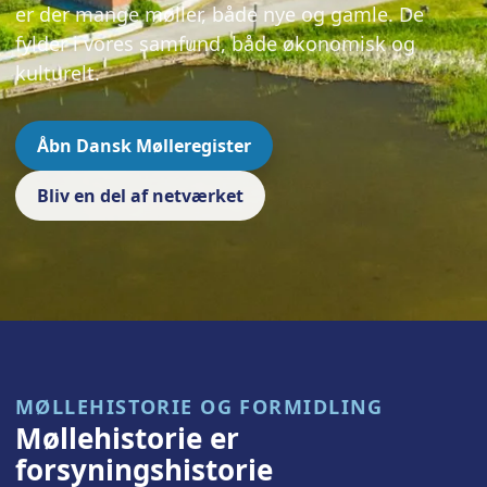
er der mange møller, både nye og gamle. De
fylder i vores samfund, både økonomisk og
kulturelt.
Åbn Dansk Mølleregister
Bliv en del af netværket
MØLLEHISTORIE OG FORMIDLING
Møllehistorie er
forsyningshistorie