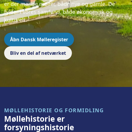
er der mange møller, både nye og gamle. De
fylder i vores samfund, både økonomisk og
kulturelt.
Åbn Dansk Mølleregister
Bliv en del af netværket
MØLLEHISTORIE OG FORMIDLING
Møllehistorie er
forsyningshistorie