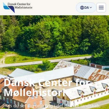
DA
Dansk Center for
Møllehistorie
Hvis du ser dig omkring i det danske landskab,