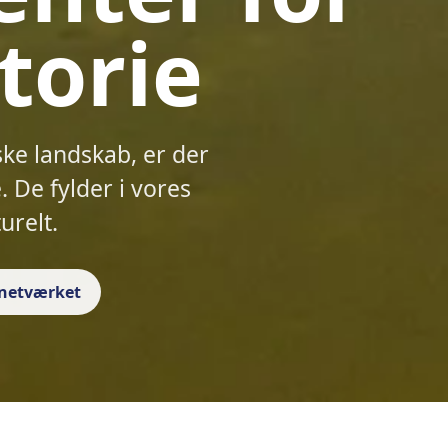
torie
ske landskab, er der
 De fylder i vores
urelt.
f netværket