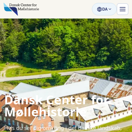
DA
Dansk Center for
Møllehistorie
Hvis du ser dig omkring i det danske landskab,