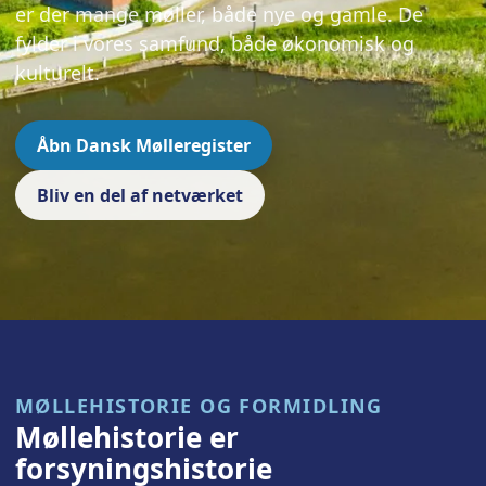
er der mange møller, både nye og gamle. De
fylder i vores samfund, både økonomisk og
kulturelt.
Åbn Dansk Mølleregister
Bliv en del af netværket
MØLLEHISTORIE OG FORMIDLING
Møllehistorie er
forsyningshistorie