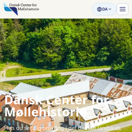
DA
Dansk Center for
Møllehistorie
Hvis du ser dig omkring i det danske landskab,