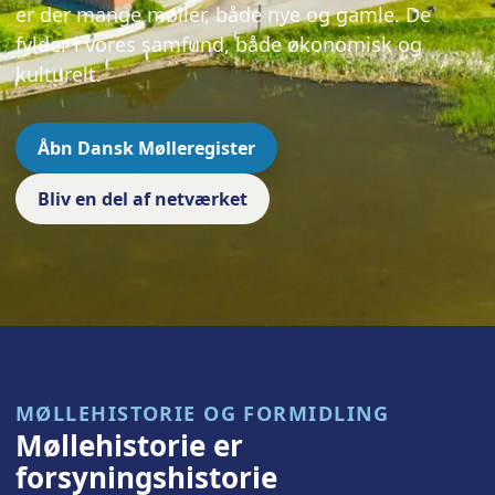
er der mange møller, både nye og gamle. De
fylder i vores samfund, både økonomisk og
kulturelt.
Åbn Dansk Mølleregister
Bliv en del af netværket
MØLLEHISTORIE OG FORMIDLING
Møllehistorie er
forsyningshistorie