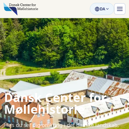
DA
Dansk Center for
Møllehistorie
Hvis du ser dig omkring i det danske landskab,