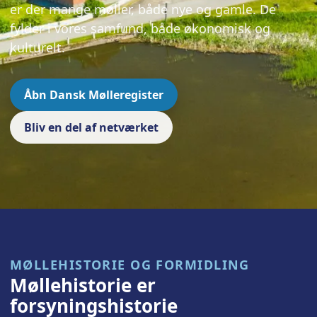
er der mange møller, både nye og gamle. De
fylder i vores samfund, både økonomisk og
kulturelt.
Åbn Dansk Mølleregister
Bliv en del af netværket
MØLLEHISTORIE OG FORMIDLING
Møllehistorie er
forsyningshistorie