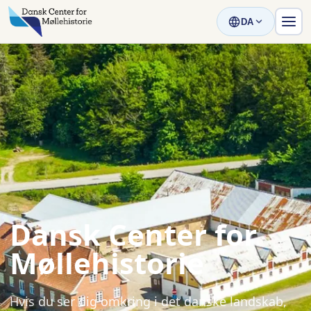
DA
Dansk Center for
Møllehistorie
Hvis du ser dig omkring i det danske landskab,