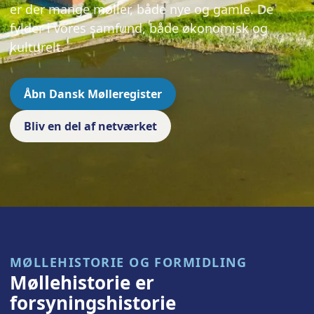
er der mange møller, både nye og gamle. De
fylder i vores samfund, både økonomisk og
kulturelt.
Åbn Dansk Mølleregister
Bliv en del af netværket
MØLLEHISTORIE OG FORMIDLING
Møllehistorie er
forsyningshistorie